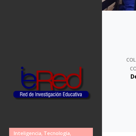
COL
CO
D
Inteligencia, Tecnología,