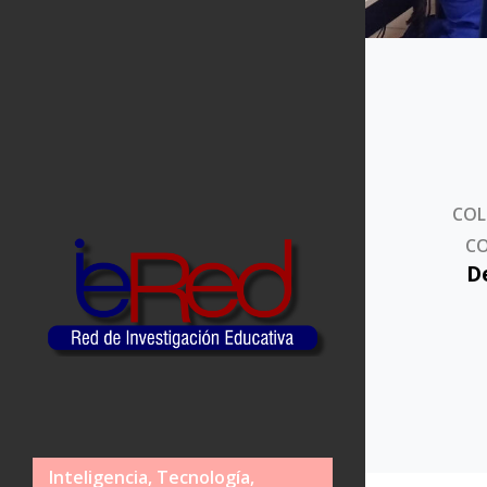
COL
CO
D
Inteligencia, Tecnología,