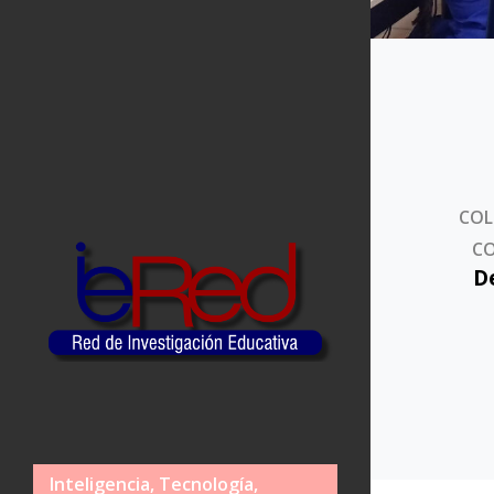
COL
CO
D
Inteligencia, Tecnología,